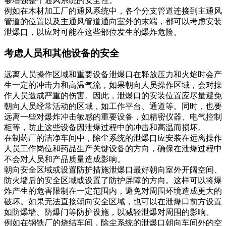
够增强整个通风系统的安全性。
例如在木材加工厂的通风系统中，各个分支管道连接到主通风
管道的位置以及主通风管道通向室外的末端，都可以考虑安装
泄爆口，以应对可能在这些部位发生的爆炸危险。
考虑人员和其他设备的安全
远离人员操作区域和重要设备泄爆口在释放压力和火焰时会产
生一定的冲击力和高温气流，如果朝向人员操作区域，会对操
作人员造成严重的伤害。因此，泄爆口的安装位置应尽量避免
朝向人员经常活动的区域，如工作平台、通道等。同时，也要
远离一些对爆炸冲击敏感的重要设备，如精密仪器、电气控制
柜等，防止这些设备因泄爆过程中的冲击和高温而损坏。
在制药厂的洁净车间中，除尘系统的泄爆口应安装在远离操作
人员工作岗位和药品生产关键设备的方向，确保在泄爆过程中
不会对人员和产品质量造成影响。
朝向安全区域或设置防护措施泄爆口最好朝向室外开阔空间、
防火墙后的安全区域或设置了防护屏障的方向。这样可以将爆
炸产生的危害限制在一定范围内，避免对周围环境造成更大的
破坏。如果无法直接朝向安全区域，也可以在泄爆口前方设置
如防爆墙、防爆门等防护设施，以减轻泄爆对周围的影响。
例如在钢铁厂的烧结车间，除尘系统的泄爆口朝向车间外的空