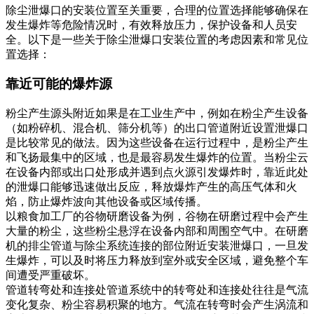
除尘泄爆口的安装位置至关重要，合理的位置选择能够确保在
发生爆炸等危险情况时，有效释放压力，保护设备和人员安
全。以下是一些关于除尘泄爆口安装位置的考虑因素和常见位
置选择：
靠近可能的爆炸源
粉尘产生源头附近如果是在工业生产中，例如在粉尘产生设备
（如粉碎机、混合机、筛分机等）的出口管道附近设置泄爆口
是比较常见的做法。因为这些设备在运行过程中，是粉尘产生
和飞扬最集中的区域，也是最容易发生爆炸的位置。当粉尘云
在设备内部或出口处形成并遇到点火源引发爆炸时，靠近此处
的泄爆口能够迅速做出反应，释放爆炸产生的高压气体和火
焰，防止爆炸波向其他设备或区域传播。
以粮食加工厂的谷物研磨设备为例，谷物在研磨过程中会产生
大量的粉尘，这些粉尘悬浮在设备内部和周围空气中。在研磨
机的排尘管道与除尘系统连接的部位附近安装泄爆口，一旦发
生爆炸，可以及时将压力释放到室外或安全区域，避免整个车
间遭受严重破坏。
管道转弯处和连接处管道系统中的转弯处和连接处往往是气流
变化复杂、粉尘容易积聚的地方。气流在转弯时会产生涡流和