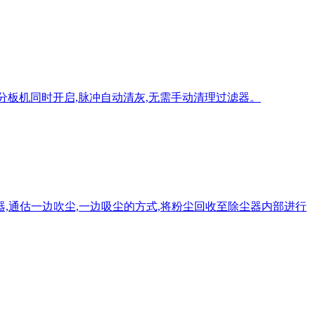
CB分板机同时开启,脉冲自动清灰,无需手动清理过滤器。
,通估一边吹尘,一边吸尘的方式,将粉尘回收至除尘器内部进行