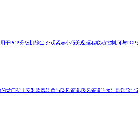
器适用于PCB分板机除尘,外观紧凑小巧美观,远程联动控制,可与P
的龙门架上安装吹风装置与吸风管道,吸风管道连接洁能瑞除尘器