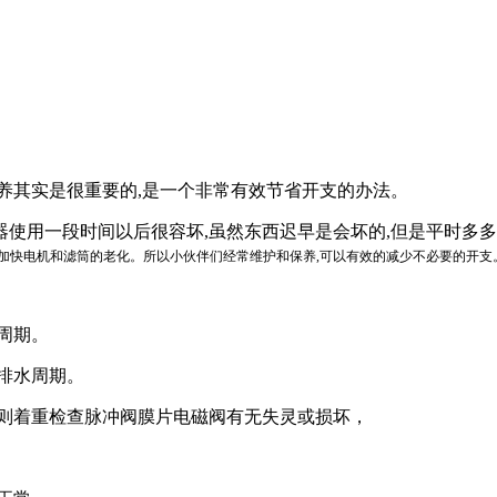
养
其实是很重要的,
是一个非常有效节省开支的办法
。
器使用一段时间以后很容坏
,
虽然东西迟早是会坏的
,
但是平时多多
加快电机和滤筒的老化。
所以小伙伴们经常维护和保养
,
可以有效的减少不必要的开支
周期。
排水周期。
常则着重检查脉冲阀膜片电磁阀有无失灵或损坏，