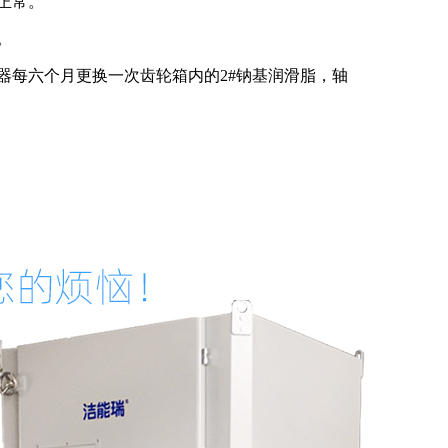
正常。
。
器每六个月更换一次齿轮箱内的
2#
钠基润滑脂，轴