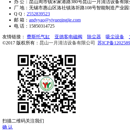
办 公：昆山周市镇宋家港路380号昆山一月清洁设备有限
厂 地：无锡市惠山区洛社镇洛圻路108号智能制造产业园
Q Q：
2552839523
邮 箱：
andyyao@yiyueqingjie.com
电 话：15850314725
友情链接：
费斯托气缸
亚德客电磁阀
除尘器
吸尘设备
©2017 版权所有：
昆山一月清洁设备有限公司
苏ICP备120258
扫描二维码关注我们
确 认