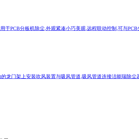
器适用于PCB分板机除尘,外观紧凑小巧美观,远程联动控制,可与P
的龙门架上安装吹风装置与吸风管道,吸风管道连接洁能瑞除尘器