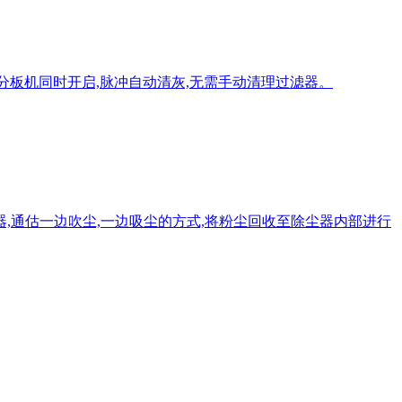
CB分板机同时开启,脉冲自动清灰,无需手动清理过滤器。
,通估一边吹尘,一边吸尘的方式,将粉尘回收至除尘器内部进行